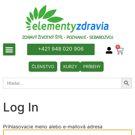
ZDRAVÝ ŽIVOTNÝ ŠTÝL • POZNANIE • SEBAROZVOJ
0
+421 948 020 906
ČLENSTVO
KURZY
PRÍBEHY
Searc
Search
for:
Log In
Prihlasovacie meno alebo e-mailová adresa