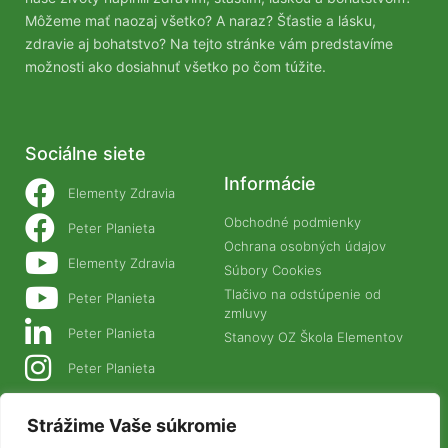
Môžeme mať naozaj všetko? A naraz? Šťastie a lásku,
zdravie aj bohatstvo? Na tejto stránke vám predstavíme
možnosti ako dosiahnuť všetko po čom túžite.
Sociálne siete
Informácie
Elementy Zdravia
Obchodné podmienky
Peter Planieta
Ochrana osobných údajov
Elementy Zdravia
Súbory Cookies
Tlačivo na odstúpenie od
Peter Planieta
zmluvy
Peter Planieta
Stanovy OZ Škola Elementov
Peter Planieta
Naše projekty
Strážime Vaše súkromie