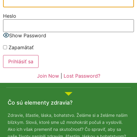
Heslo
Show Password
Zapamätať
Join Now
|
Lost Password?
Čo sú elementy zdravia?
Zdravie, šťastie, láska, bohatstvo. Želáme si a želáme našim
blízkym. Slová, ktoré sme už mnohokrát počuli a vyslovili.
Ako ich však premeniť na skutočnosť? Čo spraviť, aby sa
naše životy naplnili zdravím, šťastím, láskou a bohatstvom?