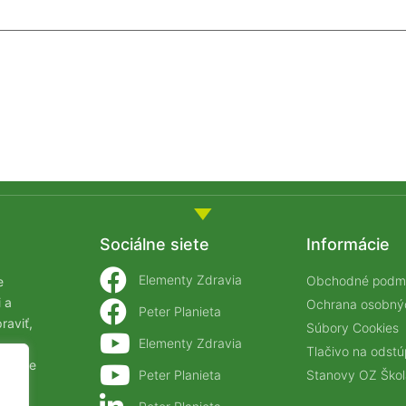
Sociálne siete
Informácie
Elementy Zdravia
Obchodné podm
e
 a
Ochrana osobný
Peter Planieta
raviť,
Súbory Cookies
Elementy Zdravia
Tlačivo na odst
ťastie
Stanovy OZ Škol
Peter Planieta