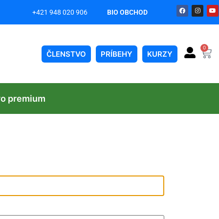
+421 948 020 906
BIO OBCHOD
on
0
ČLENSTVO
PRÍBEHY
KURZY
vo premium