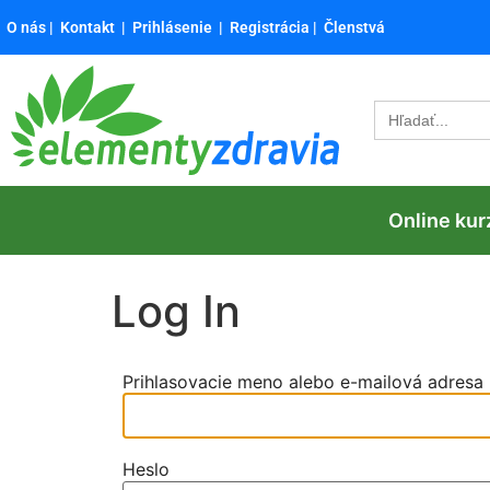
O nás
|
Kontakt
|
Prihlásenie
|
Registrácia
|
Členstvá
Search
for:
Online kur
Log In
Prihlasovacie meno alebo e-mailová adresa
Heslo