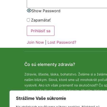
Show Password
Zapamätať
Join Now
|
Lost Password?
Čo sú elementy zdravia?
Zdravie, šťastie, láska, bohatstvo. Želáme si a želám
našim blízkym. Slová, ktoré sme už mnohokrát počuli
vyslovili. Ako ich však premeniť na skutočnosť? Čo sp
aby sa naše životy naplnili zdravím, šťastím, láskou a
bohatstvom? Môžeme mať naozaj všetko? A naraz? Š
Strážime Vaše súkromie
a lásku, zdravie aj bohatstvo? Na tejto stránke vám
Na stránkach používame súbory cookies. Niektoré sú