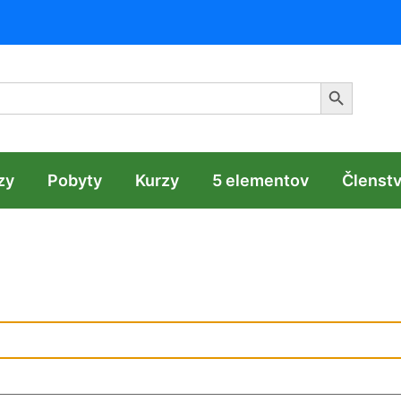
Search Butt
zy
Pobyty
Kurzy
5 elementov
Členst