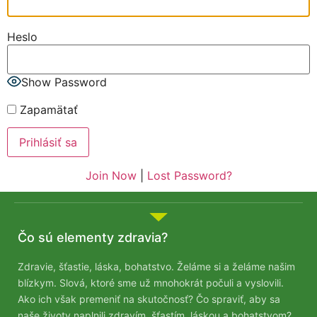
Heslo
Show Password
Zapamätať
Join Now
|
Lost Password?
Čo sú elementy zdravia?
Zdravie, šťastie, láska, bohatstvo. Želáme si a želáme našim
blízkym. Slová, ktoré sme už mnohokrát počuli a vyslovili.
Ako ich však premeniť na skutočnosť? Čo spraviť, aby sa
naše životy naplnili zdravím, šťastím, láskou a bohatstvom?