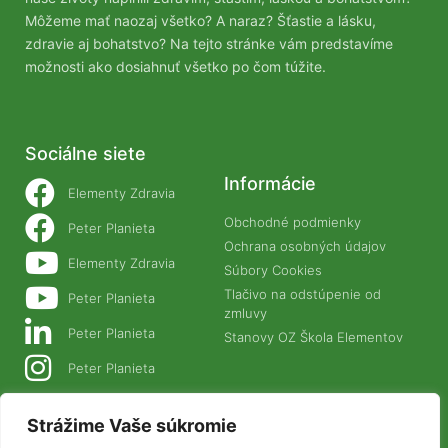
Môžeme mať naozaj všetko? A naraz? Šťastie a lásku,
zdravie aj bohatstvo? Na tejto stránke vám predstavíme
možnosti ako dosiahnuť všetko po čom túžite.
Sociálne siete
Informácie
Elementy Zdravia
Obchodné podmienky
Peter Planieta
Ochrana osobných údajov
Elementy Zdravia
Súbory Cookies
Tlačivo na odstúpenie od
Peter Planieta
zmluvy
Peter Planieta
Stanovy OZ Škola Elementov
Peter Planieta
Naše projekty
Strážime Vaše súkromie