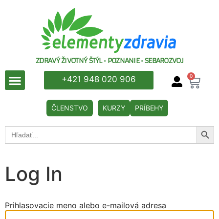
ZDRAVÝ ŽIVOTNÝ ŠTÝL • POZNANIE • SEBAROZVOJ
0
+421 948 020 906
ČLENSTVO
KURZY
PRÍBEHY
Searc
Search
for:
Log In
Prihlasovacie meno alebo e-mailová adresa