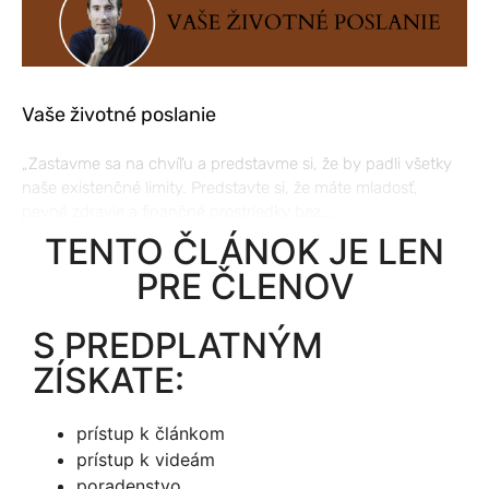
Vaše životné poslanie
„Zastavme sa na chvíľu a predstavme si, že by padli všetky
naše existenčné limity. Predstavte si, že máte mladosť,
pevné zdravie a finančné prostriedky bez…...
TENTO ČLÁNOK JE LEN
PRE ČLENOV
S PREDPLATNÝM
ZÍSKATE:
prístup k článkom
prístup k videám
poradenstvo