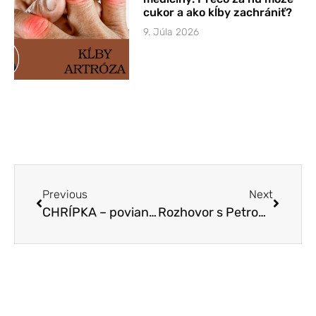
cukor a ako kĺby zachrániť?
9. Júla 2026
Previous
Next
CHRÍPKA – povianočná KARMA
Rozhovor s Petrom Planietom