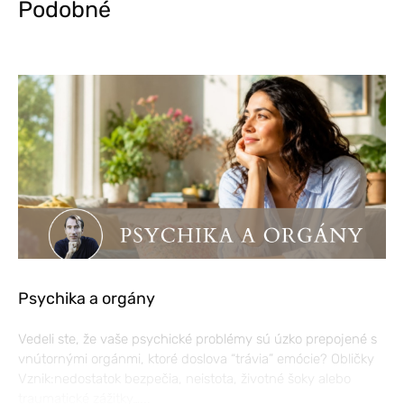
Podobné
Psychika a orgány
Vedeli ste, že vaše psychické problémy sú úzko prepojené s
vnútornými orgánmi, ktoré doslova “trávia” emócie? Obličky
Vznik:nedostatok bezpečia, neistota, životné šoky alebo
traumatické zážitky…...