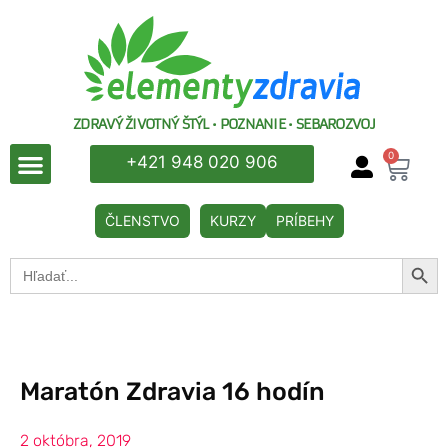
ZDRAVÝ ŽIVOTNÝ ŠTÝL • POZNANIE • SEBAROZVOJ
0
+421 948 020 906
ČLENSTVO
KURZY
PRÍBEHY
Searc
Search
for:
Maratón Zdravia 16 hodín
2 októbra, 2019