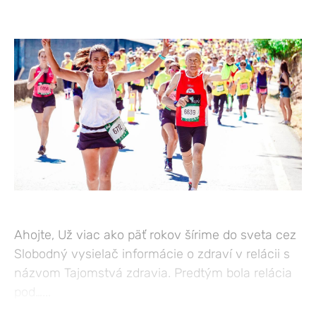
Ahojte, Už viac ako päť rokov šírime do sveta cez
Slobodný vysielač informácie o zdraví v relácii s
názvom Tajomstvá zdravia. Predtým bola relácia
pod…...