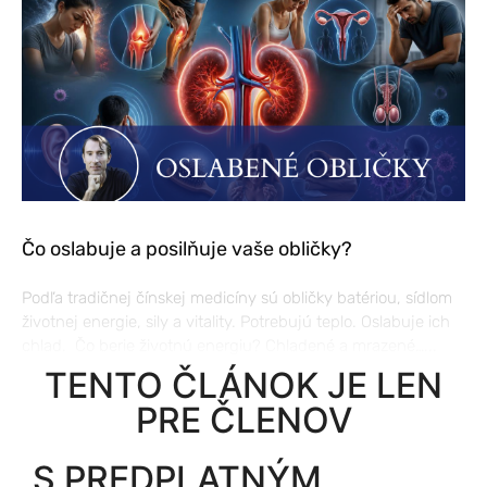
Čo oslabuje a posilňuje vaše obličky?
Podľa tradičnej čínskej medicíny sú obličky batériou, sídlom
životnej energie, sily a vitality. Potrebujú teplo. Oslabuje ich
chlad. Čo berie životnú energiu? Chladené a mrazené…...
TENTO ČLÁNOK JE LEN
PRE ČLENOV
S PREDPLATNÝM