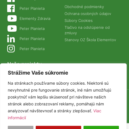
Obchodné podmienky
Peter Planieta
Ochrana osobných údajov
Elementy Zdravia
Súbory Cookies
Tlačivo na odstúpenie od
Peter Planieta
zmluvy
Peter Planieta
Stanovy OZ Škola Elementov
Peter Planieta
Naše projekty
Strážime Vaše súkromie
PLANETANATUR.SK
ZIVAFOOD.SK
Na stránkach používame súbory cookies. Niektoré sú
nevyhnutné pre fungovanie stránok, iné nám umožňujú
poskytnúť vám lepšiu skúsenosť pri návšteve našich
stránok alebo zobrazovaní reklamy, pomáhajú nám
© Elementy Zdravia 2025
analyzovať návštevnosť a stránky zlepšovať.
Viac
informácií