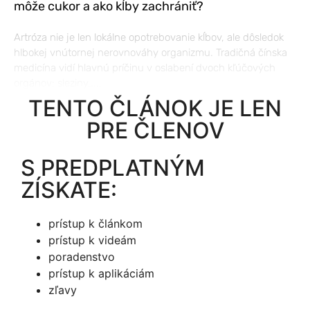
môže cukor a ako kĺby zachrániť?
Artróza nie je len lokálne opotrebovanie kĺbov, ale dôsledok
hlbokej vnútornej nerovnováhy organizmu. Tradičná čínska
medicína vidí hlavnú príčinu v oslabení dvoch kľúčových
orgánov: sleziny…...
TENTO ČLÁNOK JE LEN
PRE ČLENOV
S PREDPLATNÝM
ZÍSKATE:
prístup k článkom
prístup k videám
poradenstvo
prístup k aplikáciám
zľavy