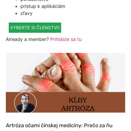
prístup k aplikáciám
zľavy
VYBERTE SI ČLENSTVO
Already a member?
Prihláste sa tu
Artróza očami čínskej medicíny: Prečo za ňu