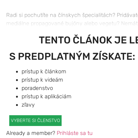
Radi si pochutíte na čínskych špecialitách? Pridáva
mediálne propagované bujóny alebo vegetu? Nemáte č
TENTO ČLÁNOK JE L
S PREDPLATNÝM ZÍSKATE:
prístup k článkom
prístup k videám
poradenstvo
prístup k aplikáciám
zľavy
VYBERTE SI ČLENSTVO
Already a member?
Prihláste sa tu