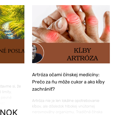
Artróza očami čínskej medicíny:
Prečo za ňu môže cukor a ako kĺby
tavme si, že
zachrániť?
 limity.
, pevné
Artróza nie je len lokálne opotrebovanie
ez…...
kĺbov, ale dôsledok hlbokej vnútornej
ÁNOK
nerovnováhy organizmu. Tradičná čínska