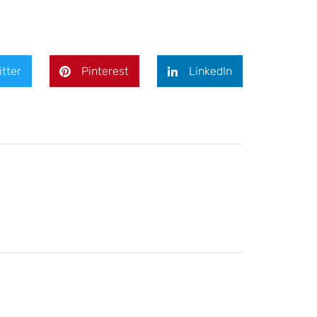
itter
Pinterest
LinkedIn