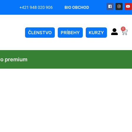
+421 948 020 906
BIO OBCHOD
on
0
ČLENSTVO
PRÍBEHY
KURZY
vo premium