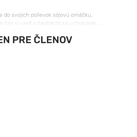
te do svojich polievok sójovú omáčku,
as si variť a častokrát sa uchylujete…...
EN PRE ČLENOV