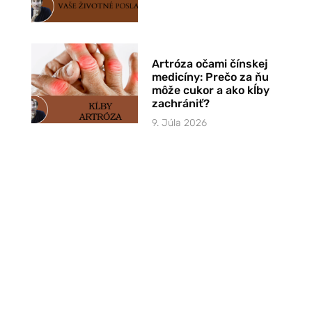
Artróza očami čínskej
medicíny: Prečo za ňu
môže cukor a ako kĺby
zachrániť?
9. Júla 2026