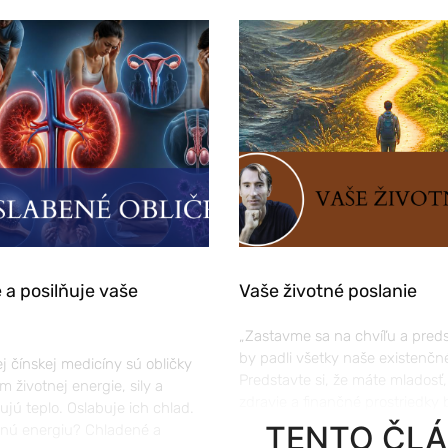
 a posilňuje vaše
Vaše životné poslanie
„Zastavme sa na chvíľu a preds
by padli všetky naše existenčné
j čínskej medicíny sú obličky
Predstavte si, že máte mladosť
m životnej energie, sily a
zdravie a finančné prostriedky b
bujú teplo. Oslabuje ich chlad.
TENTO ČL
tnú energiu? Chladené a