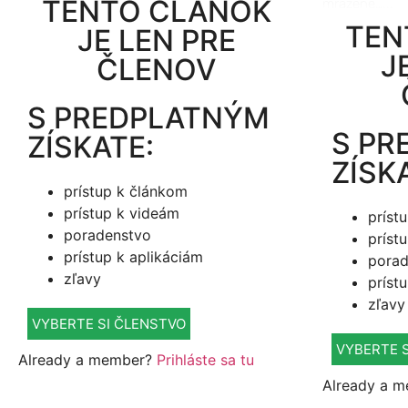
TENTO ČLÁNOK
mrazené…...
TEN
JE LEN PRE
J
ČLENOV
S PREDPLATNÝM
S PR
ZÍSKATE:
ZÍSK
prístup k článkom
prístup k videám
príst
poradenstvo
príst
prístup k aplikáciám
porad
zľavy
príst
zľavy
VYBERTE SI ČLENSTVO
VYBERTE 
Already a member?
Prihláste sa tu
Already a 