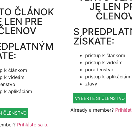
JE LEN P
TO ČLÁNOK
ČLENO
E LEN PRE
ČLENOV
S PREDPLA
ZÍSKATE:
EDPLATNÝM
ATE:
prístup k článkom
prístup k videám
poradenstvo
up k článkom
prístup k aplikáciám
up k videám
zľavy
enstvo
up k aplikáciám
VYBERTE SI ČLENSTVO
Already a member?
Prihlás
SI ČLENSTVO
member?
Prihláste sa tu