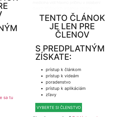
medicína vidí hlavnú príčinu v oslabení
RE
dvoch kľúčových orgánov: sleziny…...
V
TENTO ČLÁNOK
JE LEN PRE
TNÝM
ČLENOV
S PREDPLATNÝM
ZÍSKATE:
prístup k článkom
prístup k videám
poradenstvo
prístup k aplikáciám
zľavy
te sa tu
VYBERTE SI ČLENSTVO