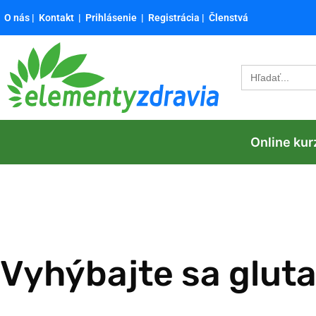
O nás
|
Kontakt
|
Prihlásenie
|
Registrácia
|
Členstvá
Search
for:
Online kur
Vyhýbajte sa glut