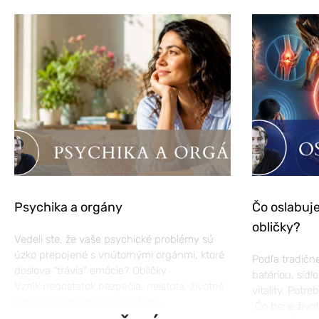
Psychika a orgány
Čo oslabuje
obličky?
Vedeli ste, že vaše psychické problémy sú
úzko prepojené s vnútornými orgánmi, ktoré
Podľa tradične
doslova “trávia” emócie? Obličky
batériou, sídlo
Vznik:nedostatok bezpečia, neistota, životné
vitality. Potre
šoky alebo traumatické zážitky…...
Čo berie živo