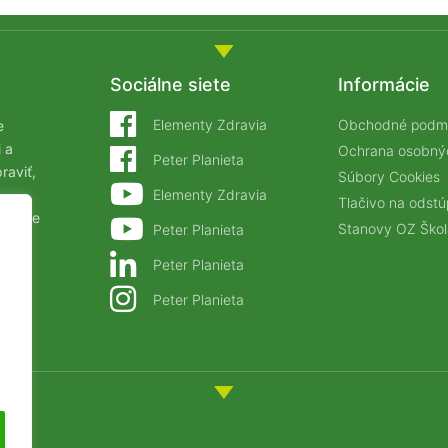
Sociálne siete
Informácie
Elementy Zdravia
Obchodné podm
e
 a
Ochrana osobný
Peter Planieta
raviť,
Súbory Cookies
Elementy Zdravia
Tlačivo na odst
ťastie
Stanovy OZ Škol
Peter Planieta
Peter Planieta
Peter Planieta