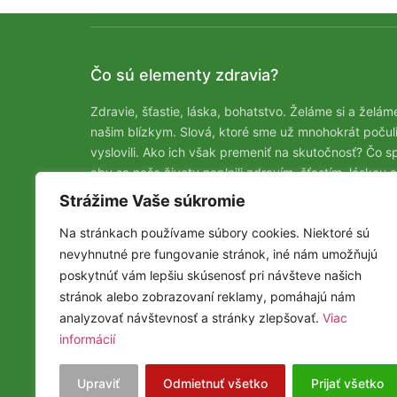
Čo sú elementy zdravia?
Zdravie, šťastie, láska, bohatstvo. Želáme si a želám
našim blízkym. Slová, ktoré sme už mnohokrát počuli
vyslovili. Ako ich však premeniť na skutočnosť? Čo sp
aby sa naše životy naplnili zdravím, šťastím, láskou a
bohatstvom? Môžeme mať naozaj všetko? A naraz? Š
Strážime Vaše súkromie
a lásku, zdravie aj bohatstvo? Na tejto stránke vám
Na stránkach používame súbory cookies. Niektoré sú
predstavíme možnosti ako dosiahnuť všetko po čom
nevyhnutné pre fungovanie stránok, iné nám umožňujú
túžite.
poskytnúť vám lepšiu skúsenosť pri návšteve našich
stránok alebo zobrazovaní reklamy, pomáhajú nám
analyzovať návštevnosť a stránky zlepšovať.
Viac
informácií
© Elementy Zdravia 2025
Upraviť
Odmietnuť všetko
Prijať všetko