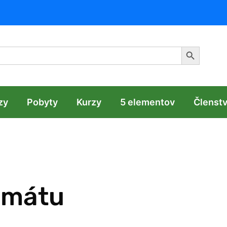
Search Butt
zy
Pobyty
Kurzy
5 elementov
Členst
amátu