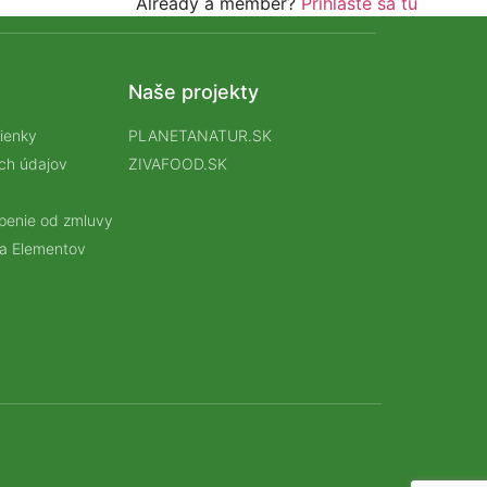
Already a member?
Prihláste sa tu
Naše projekty
ienky
PLANETANATUR.SK
ch údajov
ZIVAFOOD.SK
úpenie od zmluvy
a Elementov