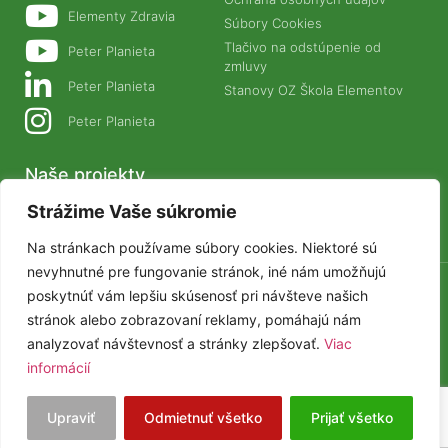
Elementy Zdravia
Súbory Cookies
Tlačivo na odstúpenie od
Peter Planieta
zmluvy
Peter Planieta
Stanovy OZ Škola Elementov
Peter Planieta
Naše projekty
Strážime Vaše súkromie
PLANETANATUR.SK
ZIVAFOOD.SK
Na stránkach používame súbory cookies. Niektoré sú
nevyhnutné pre fungovanie stránok, iné nám umožňujú
poskytnúť vám lepšiu skúsenosť pri návšteve našich
© Elementy Zdravia 2025
stránok alebo zobrazovaní reklamy, pomáhajú nám
analyzovať návštevnosť a stránky zlepšovať.
Viac
informácií
Upraviť
Odmietnuť všetko
Prijať všetko