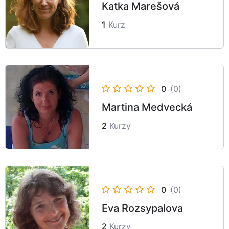
Katka Marešová
1
Kurz
0
(0)
Martina Medvecká
2
Kurzy
0
(0)
Eva Rozsypalova
2
Kurzy