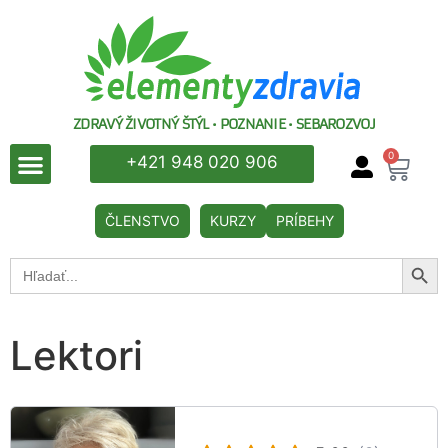
ZDRAVÝ ŽIVOTNÝ ŠTÝL • POZNANIE • SEBAROZVOJ
0
+421 948 020 906
ČLENSTVO
KURZY
PRÍBEHY
Searc
Search
for:
Lektori