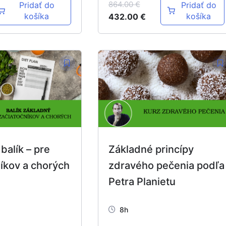
864.00
€
Pridať do
Pridať do
košíka
košíka
432.00
€
balík – pre
Základné princípy
íkov a chorých
zdravého pečenia podľa
Petra Planietu
8h