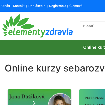
O nás
|
Kontakt
|
Prihlásenie
|
Registrácia
|
Členstvá
Search
for:
Online kur
Online kurzy sebarozv