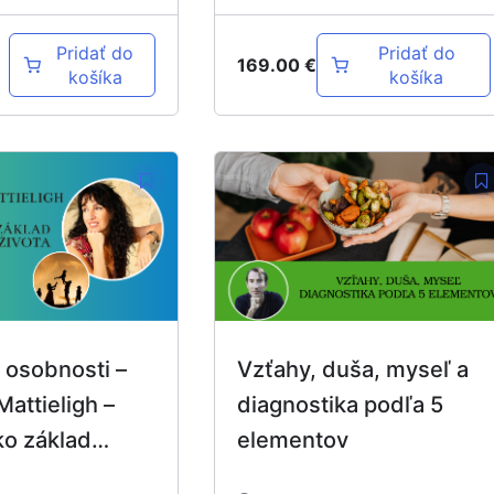
Pridať do
Pridať do
169.00
€
košíka
košíka
 osobnosti –
Vzťahy, duša, myseľ a
Mattieligh –
diagnostika podľa 5
ko základ
elementov
ho života