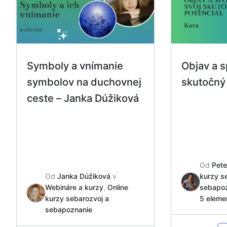
Symboly a vnímanie
Objav a s
symbolov na duchovnej
skutočný 
ceste – Janka Dúžiková
Od
Pete
Od
Janka Dúžiková
v
kurzy s
Webináre a kurzy
,
Online
sebapo
kurzy sebarozvoj a
5 eleme
sebapoznanie