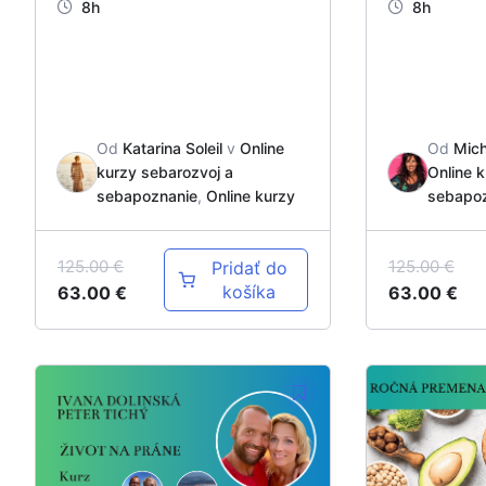
8h
8h
Od
Katarina Soleil
v
Online
Od
Mich
kurzy sebarozvoj a
Online 
sebapoznanie
,
Online kurzy
sebapo
125.00
€
125.00
€
Pridať do
košíka
63.00
€
63.00
€