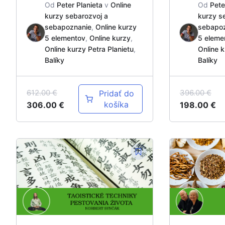
Od
Peter Planieta
v
Online
Od
Pete
kurzy sebarozvoj a
kurzy s
sebapoznanie
,
Online kurzy
sebapo
5 elementov
,
Online kurzy
,
5 eleme
Online kurzy Petra Planietu
,
Online k
Balíky
Balíky
612.00
€
396.00
€
Pridať do
košíka
306.00
€
198.00
€