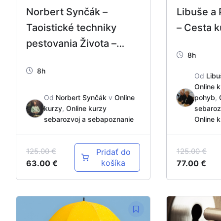
Norbert Synčák –
Libuše a 
Taoistické techniky
– Cesta k
pestovania Života –
8h
Yang Sheng Fa
8h
Od
Libu
Online k
Od
Norbert Synčák
v
Online
pohyb
,
kurzy
,
Online kurzy
sebaroz
sebarozvoj a sebapoznanie
Online 
125.00
€
125.00
€
Pridať do
košíka
63.00
€
77.00
€