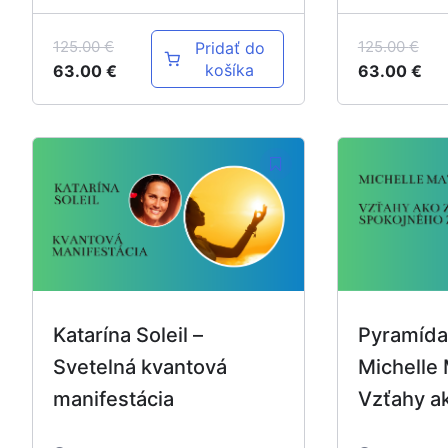
125.00
€
125.00
€
Pridať do
košíka
63.00
€
63.00
€
Katarína Soleil –
Pyramída
Svetelná kvantová
Michelle 
manifestácia
Vzťahy a
spokojné