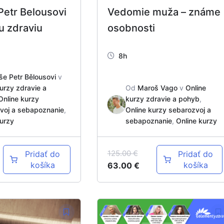
Petr Belousovi
Vedomie muža – známe
u zdraviu
osobnosti
8h
še Petr Bělousovi
v
urzy zdravie a
Od
Maroš Vago
v
Online
Online kurzy
kurzy zdravie a pohyb
,
voj a sebapoznanie
,
Online kurzy sebarozvoj a
kurzy
sebapoznanie
,
Online kurzy
125.00
€
Pridať do
Pridať do
košíka
košíka
63.00
€