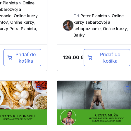
r Planieta
v
Online
ebarozvoj a
znanie
,
Online kurzy
Od
Peter Planieta
v
Online
ntov
,
Online kurzy
,
kurzy sebarozvoj a
urzy Petra Planietu
,
sebapoznanie
,
Online kurzy
,
Balíky
Pridať do
Pridať do
126.00
€
košíka
košíka