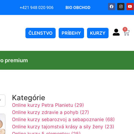
+421 948 020 906
BIO OBCHOD
on
0
ČLENSTVO
PRÍBEHY
KURZY
vo premium
Kategórie
Online kurzy Petra Planietu (29)
Online kurzy zdravie a pohyb (27)
Online kurzy sebarozvoj a sebapoznanie (68)
Online kurzy tajomstvá krásy a sily ženy (23)
Online kurzy 5 elementov (25)