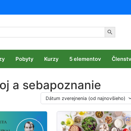
Search Butt
zy
Pobyty
Kurzy
5 elementov
Členst
oj a sebapoznanie
Dátum zverejnenia (od najnovšieho)