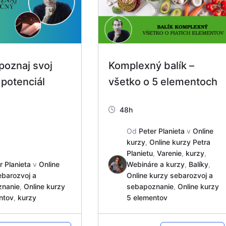
poznaj svoj
Komplexný balík –
potenciál
všetko o 5 elementoch
48h
Od
Peter Planieta
v
Online
kurzy
,
Online kurzy Petra
Planietu
,
Varenie
,
kurzy
,
r Planieta
v
Online
Webináre a kurzy
,
Balíky
,
ebarozvoj a
Online kurzy sebarozvoj a
znanie
,
Online kurzy
sebapoznanie
,
Online kurzy
ntov
,
kurzy
5 elementov