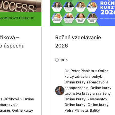
žiková –
Ročné vzdelávanie
o úspechu
2026
96h
Od
Peter Planieta
v
Online
kurzy zdravie a pohyb
,
Online kurzy sebarozvoj a
sebapoznanie
,
Online kurzy
tajomstvá krásy a sila ženy
,
a Dúžiková
v
Online
Online kurzy 5 elementov
,
ebarozvoj a
Online kurzy
,
Online kurzy
znanie
,
Online kurzy
Petra Planietu
,
Balíky