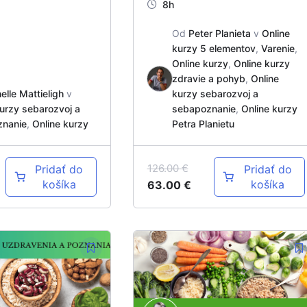
8h
Od
Peter Planieta
v
Online
kurzy 5 elementov
,
Varenie
,
Online kurzy
,
Online kurzy
zdravie a pohyb
,
Online
elle Mattieligh
v
kurzy sebarozvoj a
kurzy sebarozvoj a
sebapoznanie
,
Online kurzy
znanie
,
Online kurzy
Petra Planietu
126.00
€
Pridať do
Pridať do
košíka
košíka
63.00
€