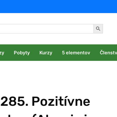
Search Butt
zy
Pobyty
Kurzy
5 elementov
Členst
285. Pozitívne