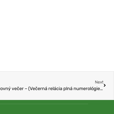
Next
Tajomstvá zdravia 286. Čarovný večer – (Večerná relácia plná numerológie a čarovných dátumov a ich rozborov)