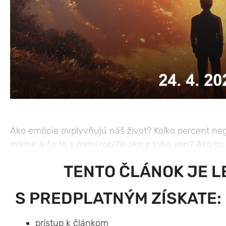
Ako emócie ovplyvňujú náš život? Koľko percent ne
máme a čo to s nami robí?A ako z toho von? Ako to….
TENTO ČLÁNOK JE L
S PREDPLATNÝM ZÍSKATE:
prístup k článkom