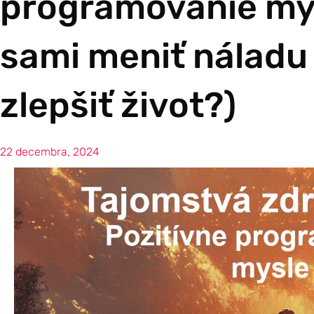
programovanie mys
sami meniť náladu 
zlepšiť život?)
22 decembra, 2024