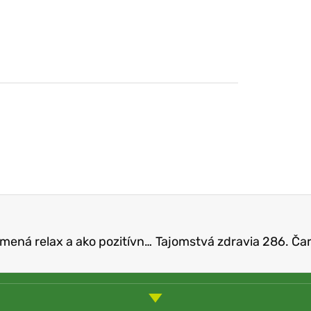
Tajomstvá zdravia 284. – Televízor a relax (Čo znamená relax a ako pozitívne využiť žiarič zvaný TV?)