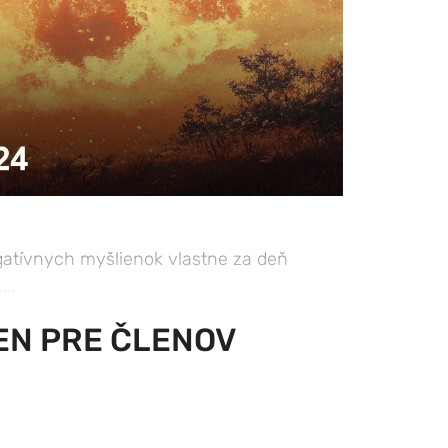
gatívnych myšlienok vlastne za deň
..
EN PRE ČLENOV