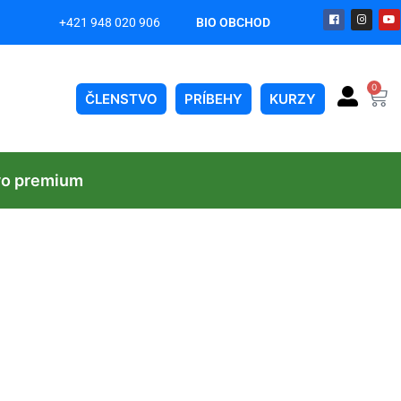
+421 948 020 906
BIO OBCHOD
on
0
ČLENSTVO
PRÍBEHY
KURZY
vo premium