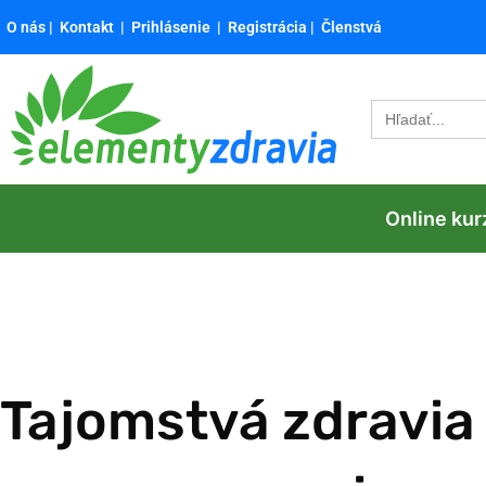
O nás
|
Kontakt
|
Prihlásenie
|
Registrácia
|
Členstvá
Search
for:
Online kur
Tajomstvá zdravia 