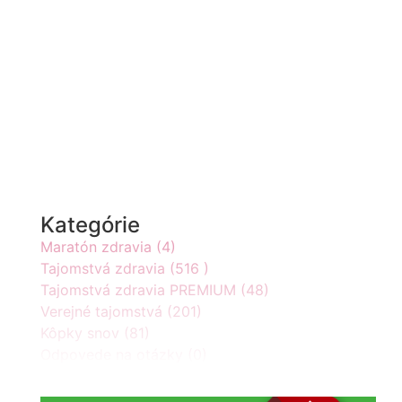
Kategórie
Maratón zdravia (4)
Tajomstvá zdravia (516 )
Tajomstvá zdravia PREMIUM (48)
Verejné tajomstvá (201)
Kôpky snov (81)
Odpovede na otázky (0)