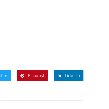
itter
Pinterest
LinkedIn