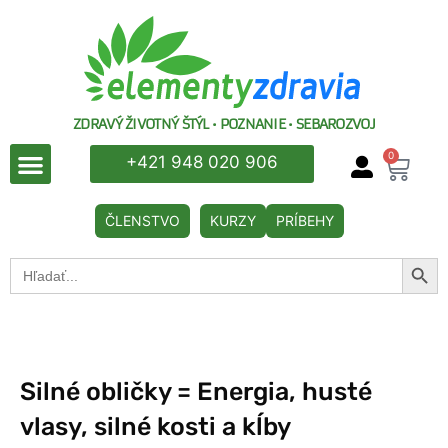
ZDRAVÝ ŽIVOTNÝ ŠTÝL • POZNANIE • SEBAROZVOJ
0
+421 948 020 906
ČLENSTVO
KURZY
PRÍBEHY
Searc
Search
for:
Silné obličky = Energia, husté
vlasy, silné kosti a kĺby