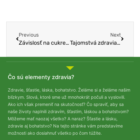
Previous
Next
Závislosť na cukre – očista
Tajomstvá zdravia 297 – Život na vidieku a zdravie (Porovnanie pokožky mestských žien s pokožkou žien na vidieku)
Čo sú elementy zdravia?
Zdravie, šťastie, láska, bohatstvo. Želáme si a želáme našim
blízkym. Slová, ktoré sme už mnohokrát počuli a vyslovili.
Ako ich však premeniť na skutočnosť? Čo spraviť, aby sa
naše životy naplnili zdravím, šťastím, láskou a bohatstvom?
Môžeme mať naozaj všetko? A naraz? Šťastie a lásku,
zdravie aj bohatstvo? Na tejto stránke vám predstavíme
možnosti ako dosiahnuť všetko po čom túžite.