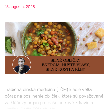
16 augusta, 2025
Tradičná čínska medicína (TČM) kladie veľký
dôraz na posilnenie obličiek, ktoré sú považované
za kľúčový orgán pre naše celkové zdravie a