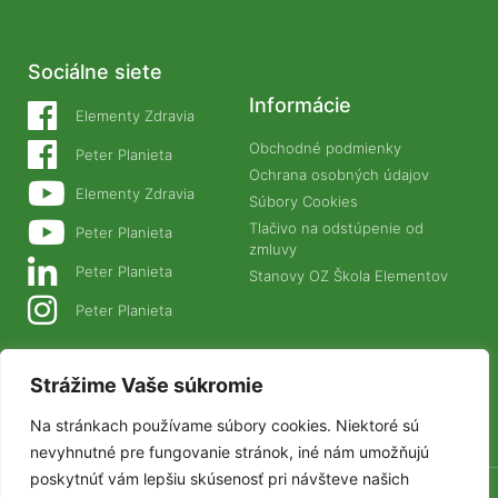
Sociálne siete
Informácie
Elementy Zdravia
Obchodné podmienky
Peter Planieta
Ochrana osobných údajov
Elementy Zdravia
Súbory Cookies
Tlačivo na odstúpenie od
Peter Planieta
zmluvy
Peter Planieta
Stanovy OZ Škola Elementov
Peter Planieta
Naše projekty
Strážime Vaše súkromie
PLANETANATUR.SK
Na stránkach používame súbory cookies. Niektoré sú
ZIVAFOOD.SK
nevyhnutné pre fungovanie stránok, iné nám umožňujú
poskytnúť vám lepšiu skúsenosť pri návšteve našich