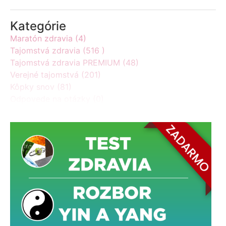
Kategórie
Maratón zdravia (4)
Tajomstvá zdravia (516 )
Tajomstvá zdravia PREMIUM (48)
Verejné tajomstvá (201)
Kôpky snov (81)
Odpovede na otázky (0)