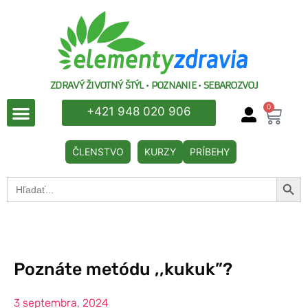
ZDRAVÝ ŽIVOTNÝ ŠTÝL • POZNANIE • SEBAROZVOJ
0
+421 948 020 906
ČLENSTVO
KURZY
PRÍBEHY
Searc
Search
for:
Poznáte metódu ,,kukuk”?
3 septembra, 2024