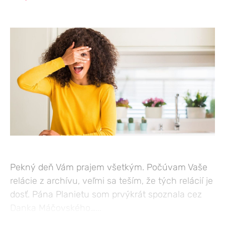
Pekný deň Vám prajem všetkým. Počúvam Vaše
relácie z archívu, veľmi sa teším, že tých relácií je
dosť. Pána Planietu som prvýkrát spoznala cez
Danka Máčovského…...