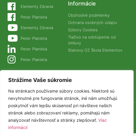
Informácie
Elementy Zdravia
Obchodné podmienky
Peter Planieta
Ochrana osobných údajov
Elementy Zdravia
Súbory Cookies
Tlačivo na odstúpenie od
Peter Planieta
zmluvy
Peter Planieta
Stanovy OZ Škola Elementov
Peter Planieta
Naše projekty
Strážime Vaše súkromie
PLANETANATUR.SK
Na stránkach používame súbory cookies. Niektoré sú
ZIVAFOOD.SK
nevyhnutné pre fungovanie stránok, iné nám umožňujú
poskytnúť vám lepšiu skúsenosť pri návšteve našich
stránok alebo zobrazovaní reklamy, pomáhajú nám
© Elementy Zdravia 2025
analyzovať návštevnosť a stránky zlepšovať.
Viac
informácií