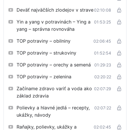
nástroje, vďaka ktorým začneš jesť tak, aby sa tvoje
Deväť najväčších zlodejov v strave
02:10:08
telo liečilo samo. Žiadna mágia – iba múdrosť, ktorá
funguje tisícročia, podaná jednoducho a zrozumiteľne
Yin a yang v potravinách – Ying a
01:53:25
odborníkom na zdravé stravovanie Petrom Planietom.
yang – správna rovnováha
Čo získaš?
TOP potraviny – obilniny
02:06:45
Jasný plán, ako začať zdravo jesť a žiť – aj keď si
TOP potraviny – strukoviny
01:52:54
úplný začiatočník
Návod na chudnutie bez hladovania, bez jojo
TOP potraviny – orechy a semená
01:29:23
efektu, bez utrpenia
TOP potraviny – zelenina
Poznanie, ktoré potraviny liečia ktoré orgány a
02:20:22
prečo na tom záleží
Začíname zdravo variť a voda ako
02:07:29
Praktické recepty a techniky varenia – zdravo,
základ zdravia
chutne a lacno
Cestu k trvalému zdraviu, nie k ďalšej neúspešnej
Polievky a hlavné jedlá – recepty,
02:07:22
diéte
ukážky, návody
22 hodín obsahu s neobmedzeným prístupom –
Raňajky, polievky, ukážky a
02:02:45
učíš sa vlastným tempom, kedykoľvek a