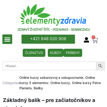
ZDRAVÝ ŽIVOTNÝ ŠTÝL • POZNANIE • SEBAROZVOJ
0
+421 948 020 906
ČLENSTVO
KURZY
PRÍBEHY
Searc
Search
for:
Online kurzy sebarozvoj a sebapoznanie
,
Online
Categories
kurzy 5 elementov
,
Online kurzy
,
Online kurzy Petra
Planietu
,
Balíky
Základný balík – pre začiatočníkov a