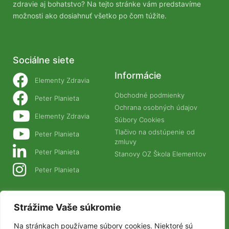
zdravie aj bohatstvo? Na tejto stránke vám predstavíme
možnosti ako dosiahnuť všetko po čom túžite.
Sociálne siete
Informácie
Elementy Zdravia
Obchodné podmienky
Peter Planieta
Ochrana osobných údajov
Elementy Zdravia
Súbory Cookies
Tlačivo na odstúpenie od
Peter Planieta
zmluvy
Peter Planieta
Stanovy OZ Škola Elementov
Peter Planieta
Naše projekty
Strážime Vaše súkromie
PLANETANATUR.SK
Na stránkach používame súbory cookies. Niektoré sú