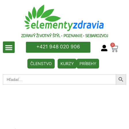
ZDRAVÝ ŽIVOTNÝ ŠTÝL • POZNANIE • SEBAROZVOJ
0
+421 948 020 906
ČLENSTVO
KURZY
PRÍBEHY
Searc
Search
for: