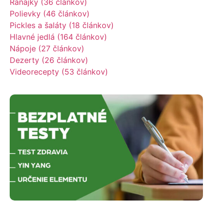
Raňajky (36 článkov)
Polievky (46 článkov)
Pickles a šaláty (18 článkov)
Hlavné jedlá (164 článkov)
Nápoje (27 článkov)
Dezerty (26 článkov)
Videorecepty (53 článkov)