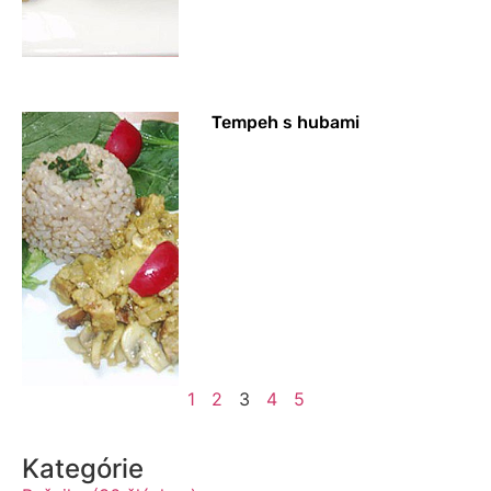
Tempeh s hubami
1
2
3
4
5
Kategórie