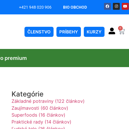
+421 948 020 906
BIO OBCHOD
on
0
ČLENSTVO
PRÍBEHY
KURZY
vo premium
Kategórie
Základné potraviny (122 článkov)
Zaujímavosti (60 článkov)
Superfoods (16 článkov)
Praktické rady (14 článkov)
Ľudské telo (16 článkov)