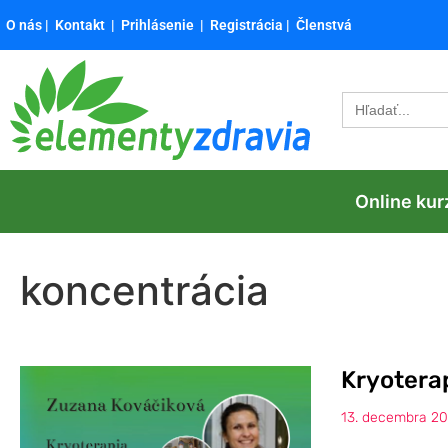
O nás
|
Kontakt
|
Prihlásenie
|
Registrácia
|
Členstvá
Search
for:
Online kur
koncentrácia
Kryotera
13. decembra 2