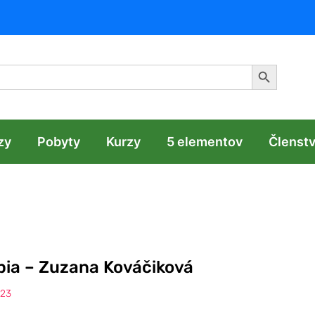
Search Butt
zy
Pobyty
Kurzy
5 elementov
Členst
pia – Zuzana Kováčiková
023