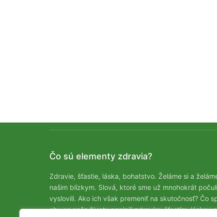
Čo sú elementy zdravia?
Zdravie, šťastie, láska, bohatstvo. Želáme si a želám
našim blízkym. Slová, ktoré sme už mnohokrát počuli
vyslovili. Ako ich však premeniť na skutočnosť? Čo sp
aby sa naše životy naplnili zdravím, šťastím, láskou a