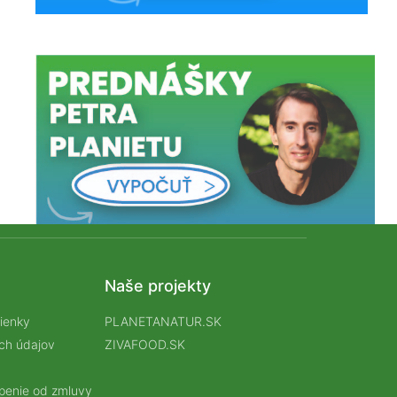
Naše projekty
ienky
PLANETANATUR.SK
ch údajov
ZIVAFOOD.SK
úpenie od zmluvy