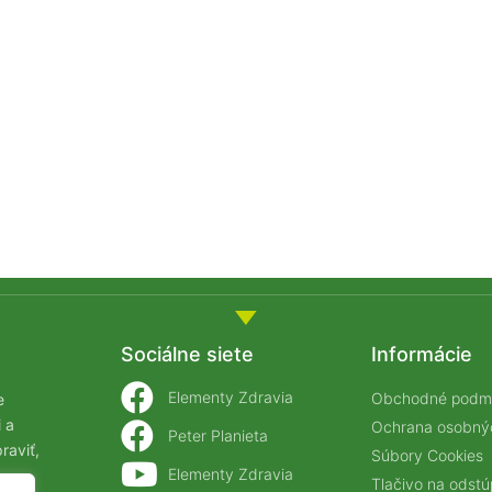
Sociálne siete
Informácie
Elementy Zdravia
Obchodné podm
e
 a
Ochrana osobný
Peter Planieta
raviť,
Súbory Cookies
Elementy Zdravia
Tlačivo na odst