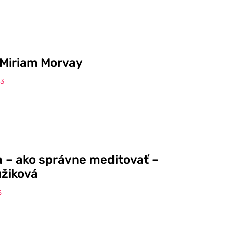
 Miriam Morvay
23
a – ako správne meditovať –
žiková
3