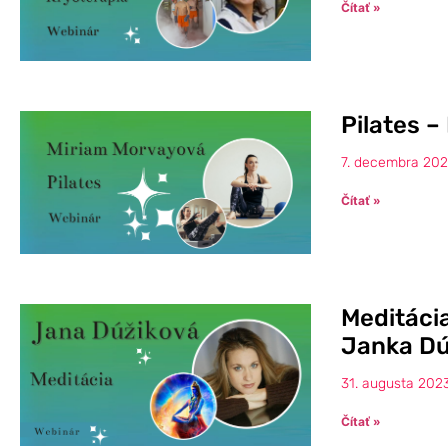
Čítať »
Pilates –
7. decembra 20
Čítať »
Meditáci
Janka Dú
31. augusta 202
Čítať »