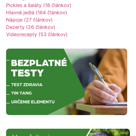
Pickles a šaláty (18 článkov)
Hlavné jedlá (164 článkov)
Nápoje (27 článkov)
Dezerty (26 článkov)
Videorecepty (53 článkov)