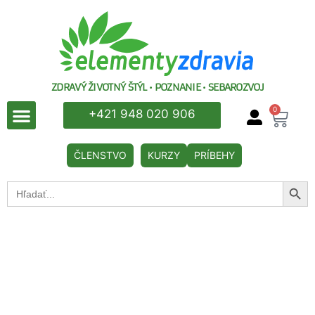
ZDRAVÝ ŽIVOTNÝ ŠTÝL • POZNANIE • SEBAROZVOJ
0
+421 948 020 906
ČLENSTVO
KURZY
PRÍBEHY
Searc
Search
for: