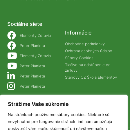
Sociálne siete
Informácie
Elementy Zdravia
Obchodné podmienky
Peter Planieta
Ochrana osobných údajov
Elementy Zdravia
Súbory Cookies
Tlačivo na odstúpenie od
Peter Planieta
zmluvy
Peter Planieta
Stanovy OZ Škola Elementov
Peter Planieta
Naše projekty
Strážime Vaše súkromie
PLANETANATUR.SK
Na stránkach používame súbory cookies. Niektoré sú
ZIVAFOOD.SK
nevyhnutné pre fungovanie stránok, iné nám umožňujú
poskytnúť vám lepšiu skúsenosť pri návšteve našich