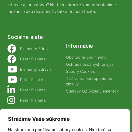
zdravie aj bohatstvo? Na tejto stránke vám predstavíme
možnosti ako dosiahnuť všetko po čom túžite.
Sociálne siete
Informácie
Elementy Zdravia
4. Fitness a sila – ukážka z kurzu
Obchodné podmienky
Peter Planieta
Ochrana osobných údajov
Elementy Zdravia
Súbory Cookies
Tlačivo na odstúpenie od
Peter Planieta
zmluvy
Peter Planieta
Stanovy OZ Škola Elementov
Peter Planieta
Naše projekty
Strážime Vaše súkromie
PLANETANATUR.SK
Na stránkach používame súbory cookies. Niektoré sú