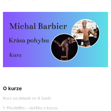
O kurze
Kurz sa skladá zo 4 častí:
1. Flexibilita – ukážka z kurzu