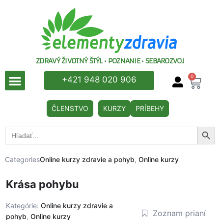
ZDRAVÝ ŽIVOTNÝ ŠTÝL • POZNANIE • SEBAROZVOJ
0
+421 948 020 906
ČLENSTVO
KURZY
PRÍBEHY
Searc
Search
for:
Categories
Online kurzy zdravie a pohyb
,
Online kurzy
Krása pohybu
Kategórie:
Online kurzy zdravie a
Zoznam prianí
pohyb
,
Online kurzy