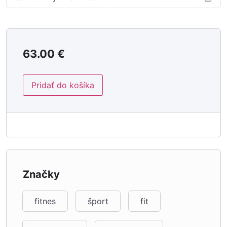
2. Stojka – handbalancing – ukážka z kurzu
63.00
€
Pridať do košíka
Značky
fitnes
šport
fit