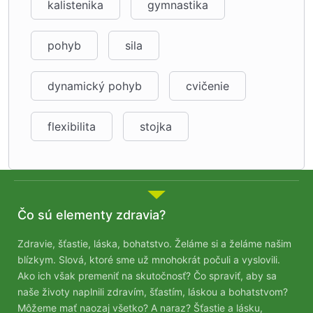
kalistenika
gymnastika
pohyb
sila
3. Kalistenika – ukážka z kurzu
dynamický pohyb
cvičenie
flexibilita
stojka
Čo sú elementy zdravia?
Zdravie, šťastie, láska, bohatstvo. Želáme si a želáme našim
blízkym. Slová, ktoré sme už mnohokrát počuli a vyslovili.
Ako ich však premeniť na skutočnosť? Čo spraviť, aby sa
naše životy naplnili zdravím, šťastím, láskou a bohatstvom?
Môžeme mať naozaj všetko? A naraz? Šťastie a lásku,