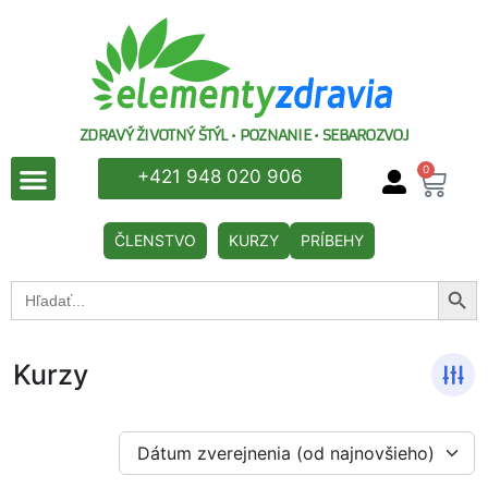
ZDRAVÝ ŽIVOTNÝ ŠTÝL • POZNANIE • SEBAROZVOJ
0
+421 948 020 906
ČLENSTVO
KURZY
PRÍBEHY
Searc
Search
for:
Kurzy
Dátum zverejnenia (od najnovšieho)