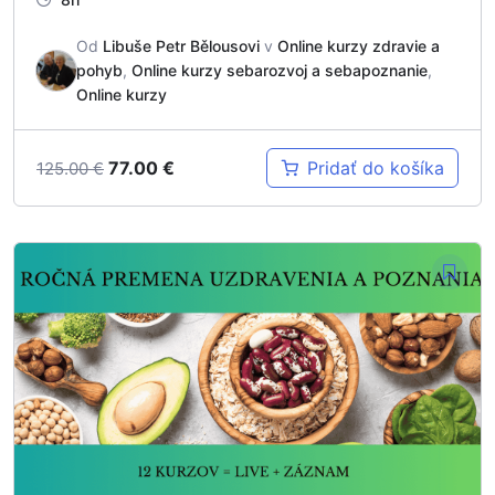
Od
Libuše Petr Bělousovi
v
Online kurzy zdravie a
pohyb
,
Online kurzy sebarozvoj a sebapoznanie
,
Online kurzy
77.00
€
Pridať do košíka
125.00
€