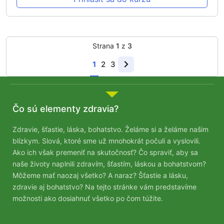
Strana
1
z
3
1
2
3
Čo sú elementy zdravia?
Zdravie, šťastie, láska, bohatstvo. Želáme si a želáme našim
blízkym. Slová, ktoré sme už mnohokrát počuli a vyslovili.
Ako ich však premeniť na skutočnosť? Čo spraviť, aby sa
naše životy naplnili zdravím, šťastím, láskou a bohatstvom?
Môžeme mať naozaj všetko? A naraz? Šťastie a lásku,
zdravie aj bohatstvo? Na tejto stránke vám predstavíme
možnosti ako dosiahnuť všetko po čom túžite.