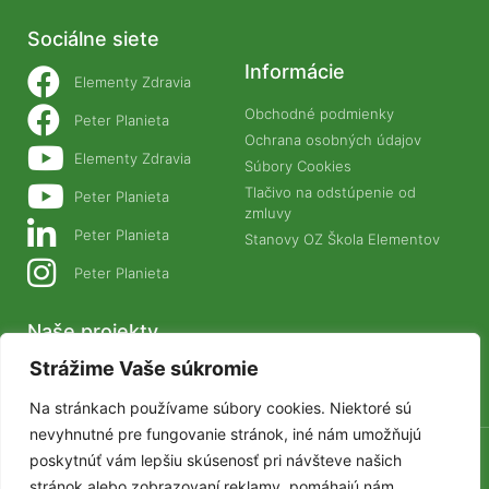
Sociálne siete
Informácie
Elementy Zdravia
Obchodné podmienky
Peter Planieta
Ochrana osobných údajov
Elementy Zdravia
Súbory Cookies
Tlačivo na odstúpenie od
Peter Planieta
zmluvy
Peter Planieta
Stanovy OZ Škola Elementov
Peter Planieta
Naše projekty
Strážime Vaše súkromie
PLANETANATUR.SK
ZIVAFOOD.SK
Na stránkach používame súbory cookies. Niektoré sú
nevyhnutné pre fungovanie stránok, iné nám umožňujú
poskytnúť vám lepšiu skúsenosť pri návšteve našich
© Elementy Zdravia 2025
stránok alebo zobrazovaní reklamy, pomáhajú nám