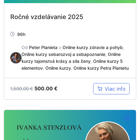
Ročné vzdelávanie 2025
96h
Od
Peter Planieta
v
Online kurzy zdravie a pohyb
,
Online kurzy sebarozvoj a sebapoznanie
,
Online
kurzy tajomstvá krásy a sila ženy
,
Online kurzy 5
elementov
,
Online kurzy
,
Online kurzy Petra Planietu
500.00
€
Viac info
1,500.00
€