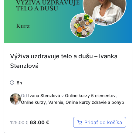
Výživa uzdravuje telo a dušu – Ivanka
Stenzlová
8h
Od
Ivana Stenzlová
v
Online kurzy 5 elementov
,
Online kurzy
,
Varenie
,
Online kurzy zdravie a pohyb
63.00
€
Pridať do košíka
125.00
€