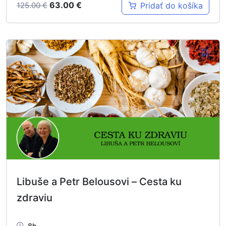
63.00
€
Pridať do košíka
125.00
€
Libuše a Petr Belousovi – Cesta ku
zdraviu
8h