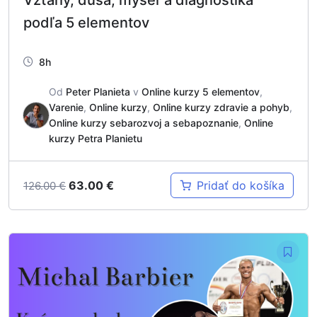
Vzťahy, duša, myseľ a diagnostika
podľa 5 elementov
8h
Od
Peter Planieta
v
Online kurzy 5 elementov
,
Varenie
,
Online kurzy
,
Online kurzy zdravie a pohyb
,
Online kurzy sebarozvoj a sebapoznanie
,
Online
kurzy Petra Planietu
63.00
€
Pridať do košíka
126.00
€