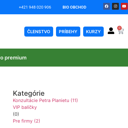
+421 948 020 906
BIO OBCHOD
on
0
ČLENSTVO
PRÍBEHY
KURZY
vo premium
Kategórie
Konzultácie Petra Planietu (11)
VIP balíčky
(0)
Pre firmy (2)