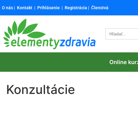
O nás
|
Kontakt
|
Prihlásenie
|
Registrácia
|
Členstvá
Search
for:
Online kur
Konzultácie