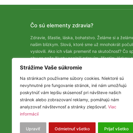
Čo sú elementy zdravia?
Zdravie, šťastie, láska, bohatstvo. Želáme si a želám
našim blízkym. Slová, ktoré sme už mnohokrát počuli
vyslovili. Ako ich však premeniť na skutočnosť? Čo sp
aby sa naše životy naplnili zdravím, šťastím, láskou a
bohatstvom? Môžeme mať naozaj všetko? A naraz? Š
Strážime Vaše súkromie
a lásku, zdravie aj bohatstvo? Na tejto stránke vám
Na stránkach používame súbory cookies. Niektoré sú
predstavíme možnosti ako dosiahnuť všetko po čom
nevyhnutné pre fungovanie stránok, iné nám umožňujú
túžite.
poskytnúť vám lepšiu skúsenosť pri návšteve našich
stránok alebo zobrazovaní reklamy, pomáhajú nám
analyzovať návštevnosť a stránky zlepšovať.
Viac
informácií
© Elementy Zdravia 2025
Upraviť
Odmietnuť všetko
Prijať všetko