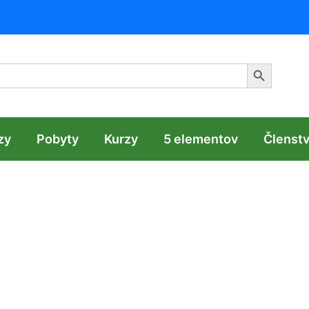
Search Butt
zy
Pobyty
Kurzy
5 elementov
Členst